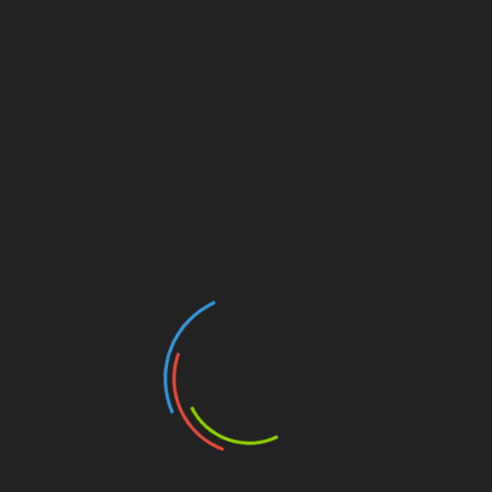
Look Through Darkness
Childhood
/ December, 22
Aenean sit amet aliquam justo, sed
dignissim urna. Ut suscipit id ex id
aliquet. Sed porttitor gravida nisi, id
laoreet nibh laoreet a. Integer interdum
See All